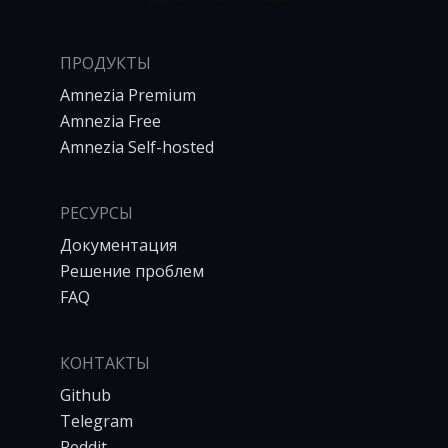
ПРОДУКТЫ
Amnezia Premium
Amnezia Free
Amnezia Self-hosted
РЕСУРСЫ
Документация
Решение проблем
FAQ
КОНТАКТЫ
Github
Telegram
Reddit